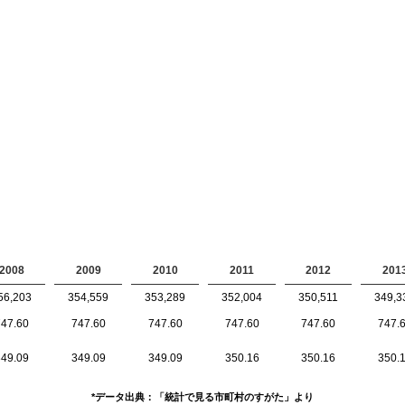
2008
2009
2010
2011
2012
201
56,203
354,559
353,289
352,004
350,511
349,3
47.60
747.60
747.60
747.60
747.60
747.
49.09
349.09
349.09
350.16
350.16
350.
*データ出典：「統計で見る市町村のすがた」より