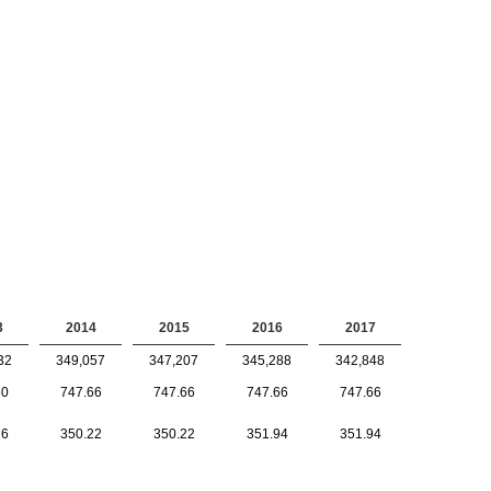
3
2014
2015
2016
2017
32
349,057
347,207
345,288
342,848
60
747.66
747.66
747.66
747.66
16
350.22
350.22
351.94
351.94