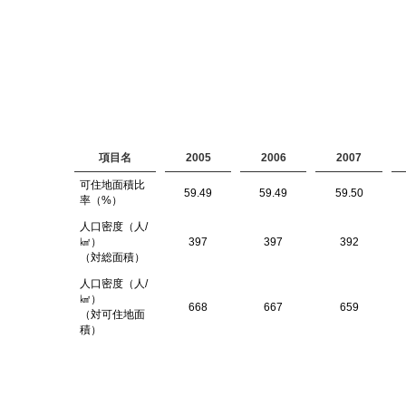
項目名
2005
2006
2007
可住地面積比
59.49
59.49
59.50
率（%）
人口密度（人/
㎢）
397
397
392
（対総面積）
人口密度（人/
㎢）
668
667
659
（対可住地面
積）