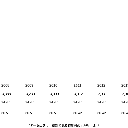
2008
2009
2010
2011
2012
201
13,388
13,230
13,099
13,012
12,931
12,9
34.47
34.47
34.47
34.47
34.47
34.
20.51
20.51
20.51
20.42
20.42
20.
*データ出典：「統計で見る市町村のすがた」より