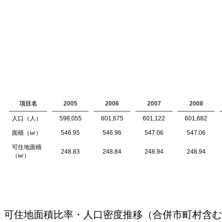
項目名
2005
2006
2007
2008
人口（人）
598,055
601,675
601,122
601,682
面積（㎢）
546.95
546.96
547.06
547.06
可住地面積
248.83
248.84
248.94
248.94
（㎢）
可住地面積比率・人口密度推移（合併市町村含む