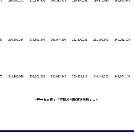
76
210,200,242
210,884,450
202,512,838
189,470,281
189,179,085
189,890,473
97
276,592,334
274,891,379
266,944,807
252,500,933
251,202,673
249,261,125
75
342,165,078
354,201,362
350,913,345
350,405,813
349,448,352
348,674,149
*データ出典：「市町村別決算状況調」より