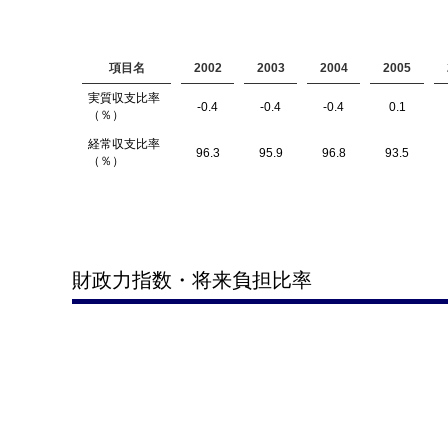
項目名
2002
2003
2004
2005
実質収支比率
-0.4
-0.4
-0.4
0.1
（％）
経常収支比率
96.3
95.9
96.8
93.5
（％）
財政力指数・将来負担比率