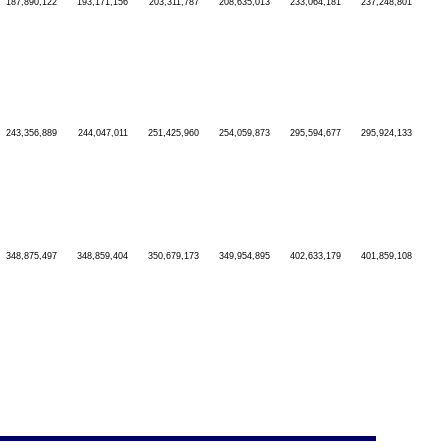
187,890,122
193,171,156
203,311,787
208,635,013
233,064,181
237,248,801
243,356,889
244,047,011
251,425,960
254,059,873
295,594,677
295,924,133
348,875,497
348,859,404
350,679,173
349,954,895
402,633,179
401,859,108