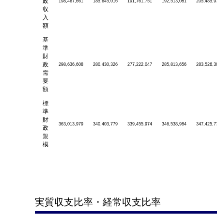
政
198,467,661
185,645,016
191,761,751
192,513,081
205,485,9
収
入
額
基
準
財
政
298,636,608
280,430,326
277,222,047
285,813,656
283,526,3
需
要
額
標
準
財
363,013,979
340,403,779
339,455,974
346,538,984
347,425,7
政
規
模
実質収支比率・経常収支比率