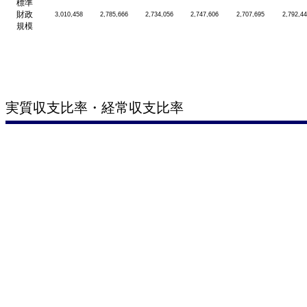
標準
財政
3,010,458
2,785,666
2,734,056
2,747,606
2,707,695
2,792,4
規模
実質収支比率・経常収支比率