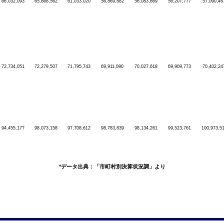
66,032,093
65,868,562
61,033,020
56,869,882
56,083,669
56,207,777
57,090,46
72,734,051
72,279,507
71,795,743
69,911,090
70,027,618
69,909,773
70,402,24
94,455,177
98,073,158
97,708,612
98,783,839
98,134,261
99,523,761
100,973,5
*データ出典：「市町村別決算状況調」より