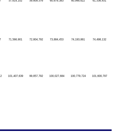
7
57,614,102
59,609,576
60,679,383
60,946,622
61,536,451
7
71,566,901
72,804,792
73,884,453
74,193,861
74,498,132
12
101,407,639
99,857,792
100,027,684
100,779,724
101,600,797