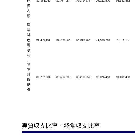
政
53,574,649
50,574,984
52,349,579
57,131,870
64,945,872
収
入
額
基
準
財
政
66,499,101
64,239,945
65,019,942
71,538,783
72,115,117
需
要
額
標
準
財
83,732,981
80,636,093
82,269,156
90,076,453
93,639,428
政
規
模
実質収支比率・経常収支比率