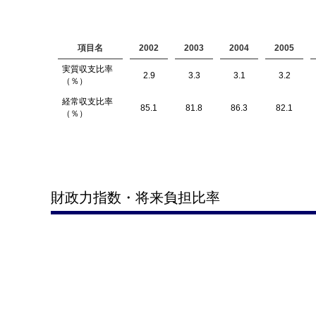
項目名
2002
2003
2004
2005
実質収支比率
2.9
3.3
3.1
3.2
（％）
経常収支比率
85.1
81.8
86.3
82.1
（％）
財政力指数・将来負担比率