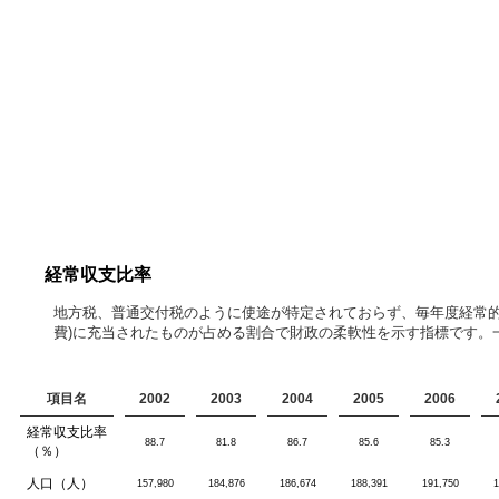
経常収支比率
地方税、普通交付税のように使途が特定されておらず、毎年度経常的
費)に充当されたものが占める割合で財政の柔軟性を示す指標です。
項目名
2002
2003
2004
2005
2006
経常収支比率
88.7
81.8
86.7
85.6
85.3
（％）
人口（人）
157,980
184,876
186,674
188,391
191,750
1