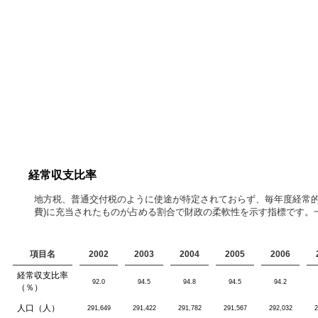
経常収支比率
地方税、普通交付税のように使途が特定されておらず、毎年度経常的
費)に充当されたものが占める割合で財政の柔軟性を示す指標です。
項目名
2002
2003
2004
2005
2006
経常収支比率
92.0
94.5
94.8
94.5
94.2
（％）
人口（人）
291,649
291,422
291,782
291,567
292,032
2