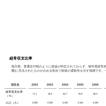
経常収支比率
地方税、普通交付税のように使途が特定されておらず、毎年度経常的
費)に充当されたものが占める割合で財政の柔軟性を示す指標です。
項目名
2002
2003
2004
2005
2006
経常収支比率
77.1
78.0
82.7
79.8
80.5
（％）
人口（人）
4,630
4,526
4,425
4,324
4,245