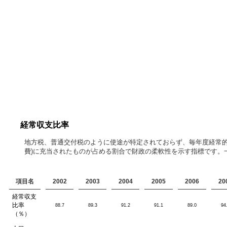
経常収支比率
地方税、普通交付税のように使途が特定されておらず、毎年度経常的
費)に充当されたものが占める割合で財政の柔軟性を示す指標です。
項目名
2002
2003
2004
2005
2006
20
経常収支
比率
88.7
89.3
91.2
91.1
89.0
94
（％）