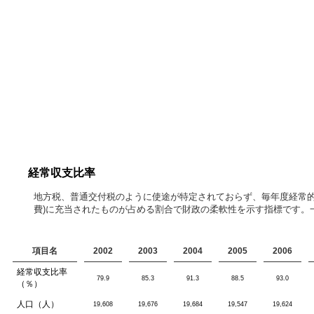
経常収支比率
地方税、普通交付税のように使途が特定されておらず、毎年度経常的
費)に充当されたものが占める割合で財政の柔軟性を示す指標です。
項目名
2002
2003
2004
2005
2006
経常収支比率
79.9
85.3
91.3
88.5
93.0
（％）
人口（人）
19,608
19,676
19,684
19,547
19,624