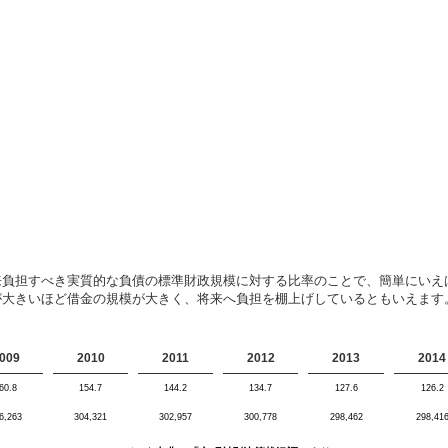
来負担すべき実質的な負債の標準財政規模に対する比率のことで、簡単にいえ
が大きいほど借金の規模が大きく、将来へ負担を棚上げしているともいえます
009
2010
2011
2012
2013
2014
60.8
154.7
144.2
134.7
127.6
126.2
6,263
304,321
302,957
300,778
298,462
298,41