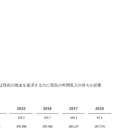
ば現在の借金を返済するのに現在の年間収入の何％が必要
。
2015
2016
2017
2018
119.3
110.7
104.3
97.5
6
295,898
293,066
290,137
287,574