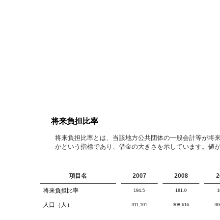
将来負担比率
将来負担比率とは、当該地方公共団体の一般会計等が将
かという指標であり、借金の大きさを示しています。値
項目名
2007
2008
2
将来負担比率
194.5
181.0
1
人口（人）
311,101
308,616
30