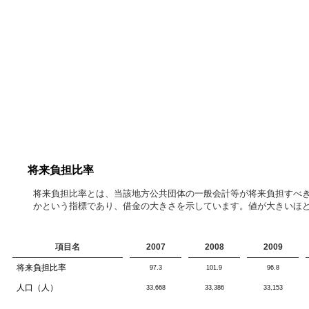
将来負担比率
将来負担比率とは、当該地方公共団体の一般会計等が将来負担すべ
かという指標であり、借金の大きさを示しています。値が大きいほ
項目名
2007
2008
2009
将来負担比率
97.3
101.9
96.8
人口（人）
33,668
33,386
33,153