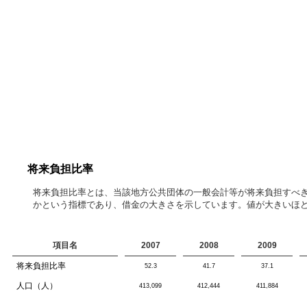
将来負担比率
将来負担比率とは、当該地方公共団体の一般会計等が将来負担すべ
かという指標であり、借金の大きさを示しています。値が大きいほ
項目名
2007
2008
2009
将来負担比率
52.3
41.7
37.1
人口（人）
413,099
412,444
411,884