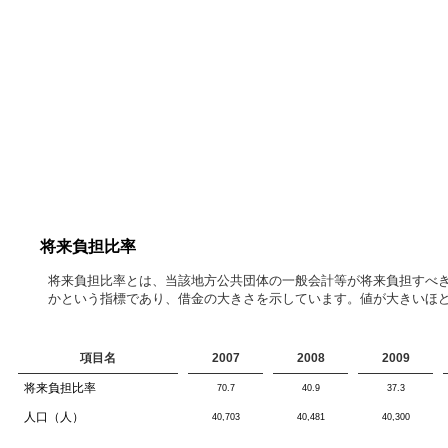
将来負担比率
将来負担比率とは、当該地方公共団体の一般会計等が将来負担すべ
かという指標であり、借金の大きさを示しています。値が大きいほ
項目名
2007
2008
2009
将来負担比率
70.7
40.9
37.3
人口（人）
40,703
40,481
40,300