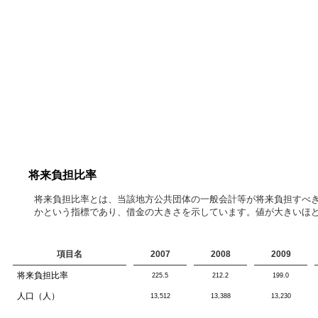
将来負担比率
将来負担比率とは、当該地方公共団体の一般会計等が将来負担すべ
かという指標であり、借金の大きさを示しています。値が大きいほ
項目名
2007
2008
2009
将来負担比率
225.5
212.2
199.0
人口（人）
13,512
13,388
13,230