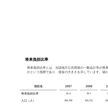
将来負担比率
将来負担比率とは、当該地方公共団体の一般会計等が将
かという指標であり、借金の大きさを示しています。値
項目名
2007
2008
2
将来負担比率
61.4
50.7
人口（人）
304,785
303,721
30