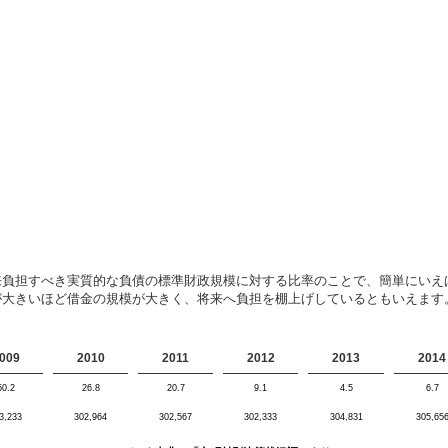
来負担すべき実質的な負債の標準財政規模に対する比率のことで、簡単にいえ
が大きいほど借金の規模が大きく、将来へ負担を棚上げしているともいえます
009
2010
2011
2012
2013
2014
50.2
26.8
20.7
9.1
4.5
6.7
3,233
302,964
302,567
302,333
304,831
305,65