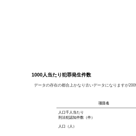
1000人当たり犯罪発生件数
データの存在の都合上かなり古いデータになりますが20
項目名
人口千人当たり
刑法犯認知件数（件）
人口（人）