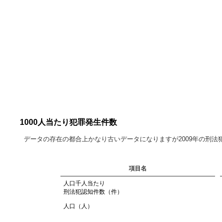
1000人当たり犯罪発生件数
データの存在の都合上かなり古いデータになりますが2009年の刑
項目名
人口千人当たり
刑法犯認知件数（件）
人口（人）