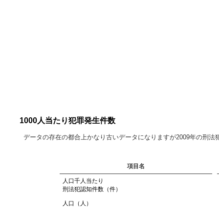
1000人当たり犯罪発生件数
データの存在の都合上かなり古いデータになりますが2009年の刑
項目名
人口千人当たり
刑法犯認知件数（件）
人口（人）