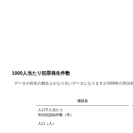
1000人当たり犯罪発生件数
データの存在の都合上かなり古いデータになりますが2009年の刑
項目名
人口千人当たり
刑法犯認知件数（件）
人口（人）