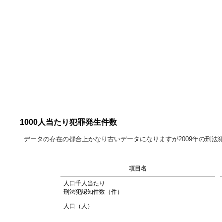
1000人当たり犯罪発生件数
データの存在の都合上かなり古いデータになりますが2009年の刑
項目名
人口千人当たり
刑法犯認知件数（件）
人口（人）