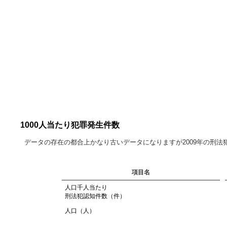
1000人当たり犯罪発生件数
データの存在の都合上かなり古いデータになりますが2009年の刑
項目名
人口千人当たり
刑法犯認知件数（件）
人口（人）