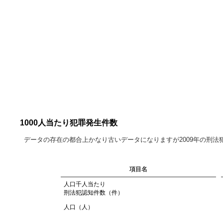
1000人当たり犯罪発生件数
データの存在の都合上かなり古いデータになりますが2009年の刑
項目名
人口千人当たり
刑法犯認知件数（件）
人口（人）