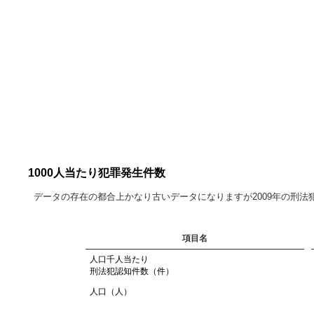
1000人当たり犯罪発生件数
データの存在の都合上かなり古いデータになりますが2009年の刑
項目名
人口千人当たり
刑法犯認知件数（件）
人口（人）