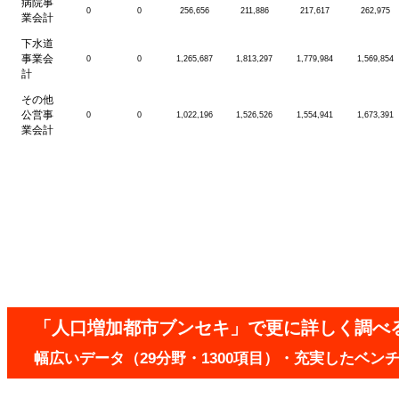
病院事
0
0
256,656
211,886
217,617
262,975
業会計
下水道
事業会
0
0
1,265,687
1,813,297
1,779,984
1,569,854
計
その他
公営事
0
0
1,022,196
1,526,526
1,554,941
1,673,391
業会計
「人口増加都市ブンセキ」で更に詳しく調べ
幅広いデータ（29分野・1300項目）・充実したベ