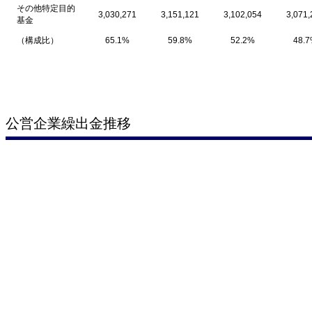
その他特定目的
3,030,271
3,151,121
3,102,054
3,071,
基金
（構成比）
65.1%
59.8%
52.2%
48.
公営企業繰出金推移