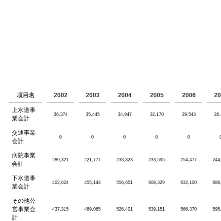
項目名
2002
2003
2004
2005
2006
20
上水道事
36,374
35,445
34,947
32,170
29,543
26,
業会計
交通事業
0
0
0
0
0
会計
病院事業
289,321
221,777
233,823
233,595
254,477
244
会計
下水道事
402,624
455,143
556,651
608,329
632,100
688
業会計
その他公
営事業会
437,315
489,065
526,401
539,151
566,370
595
計