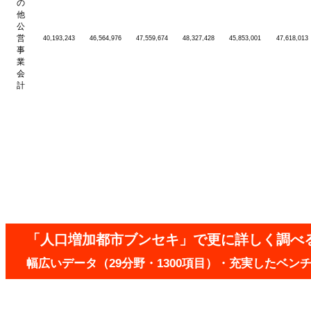
の
他
公
営
40,193,243
46,564,976
47,559,674
48,327,428
45,853,001
47,618,013
事
業
会
計
「人口増加都市ブンセキ」で更に詳しく調べ
幅広いデータ（29分野・1300項目）・充実したベ