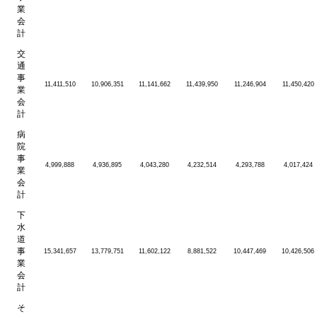
業
会
計
交
通
事
11,411,510
10,906,351
11,141,662
11,439,950
11,246,904
11,450,420
業
会
計
病
院
事
4,999,888
4,936,895
4,043,280
4,232,514
4,293,788
4,017,424
業
会
計
下
水
道
事
15,341,657
13,779,751
11,602,122
8,881,522
10,447,469
10,426,506
業
会
計
そ