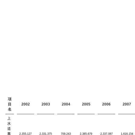
項
目
2002
2003
2004
2005
2006
2007
名
上
水
道
事
2,355,127
2,331,375
709,243
2,385,679
2,337,087
1,616,154