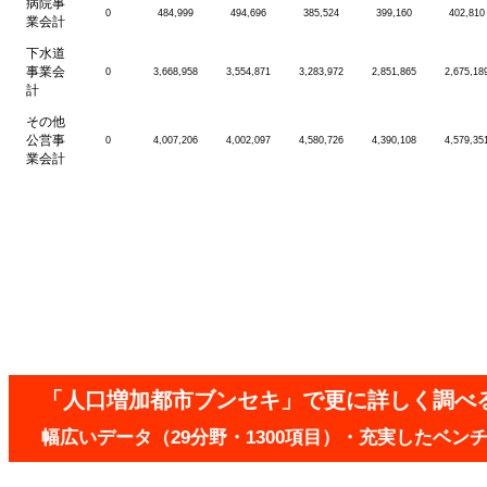
病院事
0
484,999
494,696
385,524
399,160
402,810
業会計
下水道
事業会
0
3,668,958
3,554,871
3,283,972
2,851,865
2,675,18
計
その他
公営事
0
4,007,206
4,002,097
4,580,726
4,390,108
4,579,35
業会計
「人口増加都市ブンセキ」で更に詳しく調べ
幅広いデータ（29分野・1300項目）・充実したベ