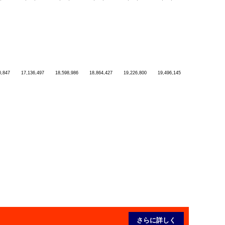
0,847
17,136,497
18,598,986
18,864,427
19,226,800
19,496,145
さらに詳しく