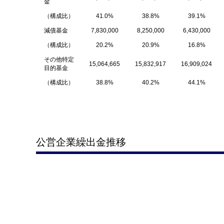
金
（構成比）
41.0%
38.8%
39.1%
減債基金
7,830,000
8,250,000
6,430,000
（構成比）
20.2%
20.9%
16.8%
その他特定
15,064,665
15,832,917
16,909,024
目的基金
（構成比）
38.8%
40.2%
44.1%
公営企業繰出金推移