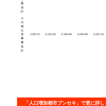
業
会
計
そ
の
他
公
営
9,295,137
11,325,264
17,980,630
13,648,595
12,851,212
事
業
会
計
「人口増加都市ブンセキ」で更に詳し