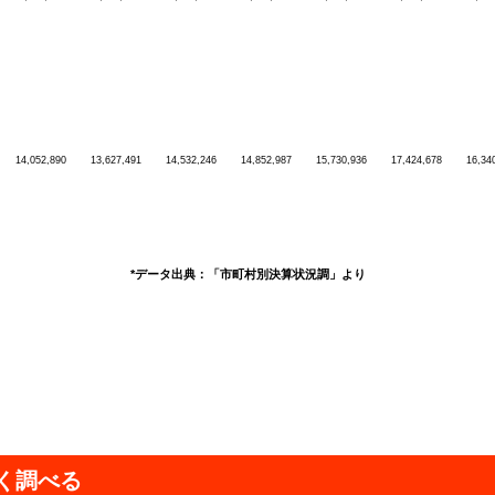
14,052,890
13,627,491
14,532,246
14,852,987
15,730,936
17,424,678
16,34
*データ出典：「市町村別決算状況調」より
く調べる