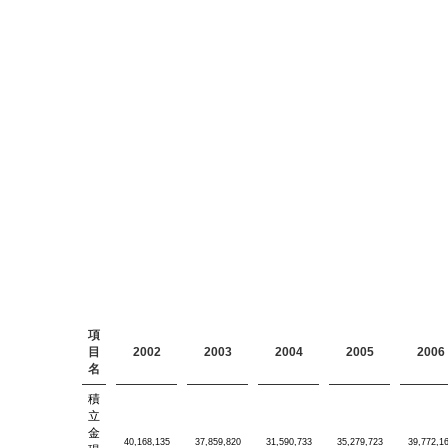
項
目
2002
2003
2004
2005
2006
名
積
立
金
40,168,135
37,859,820
31,590,733
35,279,723
39,772,1