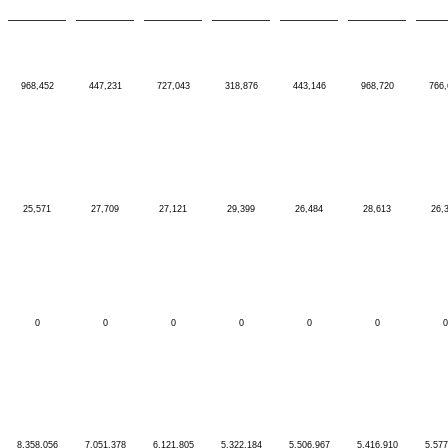
968,452
447,231
727,043
318,876
443,146
968,720
766,
25,571
27,709
27,121
29,399
26,484
28,613
26,
0
0
0
0
0
0
0
8,358,056
7,051,378
6,121,805
5,322,184
5,506,967
5,416,910
5,577