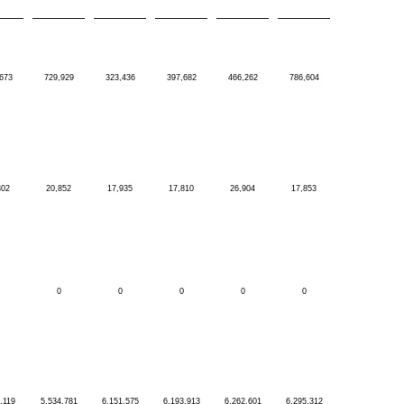
673
729,929
323,436
397,682
466,262
786,604
302
20,852
17,935
17,810
26,904
17,853
0
0
0
0
0
,119
5,534,781
6,151,575
6,193,913
6,262,601
6,295,312