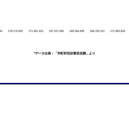
60
178,178,063
171,691,423
167,257,009
168,594,858
169,702,512
171,983,629
*データ出典：「市町村別決算状況調」より