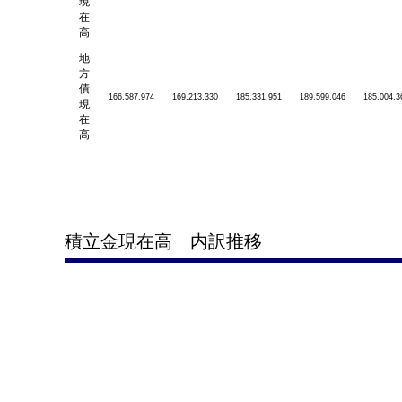
現
在
高
地
方
債
166,587,974
169,213,330
185,331,951
189,599,046
185,004,3
現
在
高
積立金現在高 内訳推移