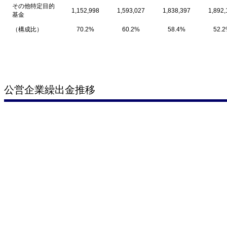
その他特定目的
1,152,998
1,593,027
1,838,397
1,892,
基金
（構成比）
70.2%
60.2%
58.4%
52.
公営企業繰出金推移