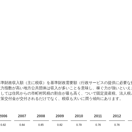
基準財政収入額（主に税収）を基準財政需要額（行政サービスの提供に必要な
政力指数が高い地方公共団体は収入が多いことを意味し、稼ぐ力が強いといえ
としては住民からの市町村民税の割合が最も高く、ついで固定資産税、法人税
対策交付金が交付されるだけでなく、税収も大いに潤う傾向にあります。
2006
2007
2008
2009
2010
2011
2012
0.82
0.84
0.85
0.82
0.79
0.76
0.76