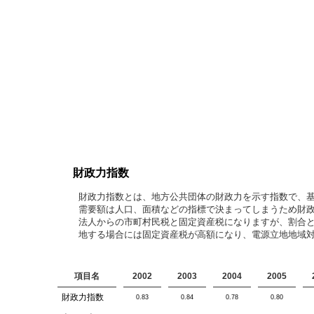
財政力指数
財政力指数とは、地方公共団体の財政力を示す指数で、
需要額は人口、面積などの指標で決まってしまうため財
法人からの市町村民税と固定資産税になりますが、割合
地する場合には固定資産税が高額になり、電源立地地域
項目名
2002
2003
2004
2005
財政力指数
0.83
0.84
0.78
0.80