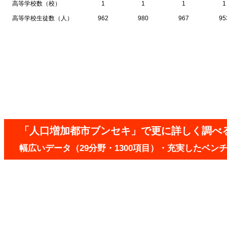
高等学校数（校）
1
1
1
1
高等学校生徒数（人）
962
980
967
95
「人口増加都市ブンセキ」で更に詳しく調べ
幅広いデータ（29分野・1300項目）・充実したベ