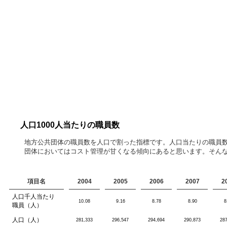
人口1000人当たりの職員数
地方公共団体の職員数を人口で割った指標です。人口当たりの職員
団体においてはコスト管理が甘くなる傾向にあると思います。そん
項目名
2004
2005
2006
2007
2
人口千人当たり
10.08
9.16
8.78
8.90
8
職員（人）
人口（人）
281,333
296,547
294,694
290,873
28