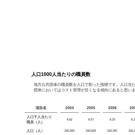
人口1000人当たりの職員数
地方公共団体の職員数を人口で割った指標です。人口当
団体においてはコスト管理が甘くなる傾向にあると思い
項目名
2004
2005
2006
20
人口千人当たり
6.82
6.57
6.25
6.2
職員（人）
人口（人）
245,583
243,829
242,397
241,