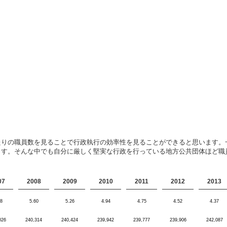
たりの職員数を見ることで行政執行の効率性を見ることができると思います。
ます。そんな中でも自分に厳しく堅実な行政を行っている地方公共団体ほど職
07
2008
2009
2010
2011
2012
2013
8
5.60
5.26
4.94
4.75
4.52
4.37
026
240,314
240,424
239,942
239,777
239,906
242,087