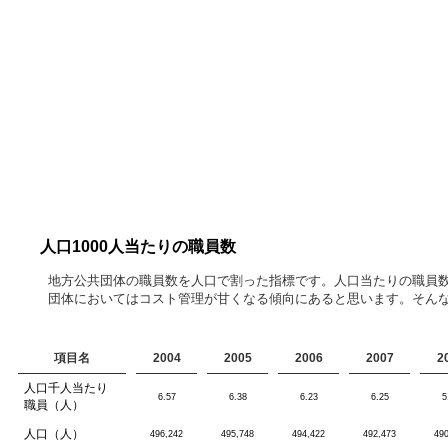
人口1000人当たりの職員数
地方公共団体の職員数を人口で割った指標です。人口当たりの職員
団体においてはコスト管理が甘くなる傾向にあると思います。そん
項目名
2004
2005
2006
2007
2
人口千人当たり
6.57
6.38
6.23
6.25
5
職員（人）
人口（人）
496,242
495,748
494,422
492,473
49