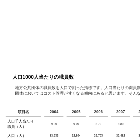
人口1000人当たりの職員数
地方公共団体の職員数を人口で割った指標です。人口当たりの職員
団体においてはコスト管理が甘くなる傾向にあると思います。そん
項目名
2004
2005
2006
2007
人口千人当たり
9.05
9.09
8.72
8.80
職員（人）
人口（人）
33,253
32,894
32,795
32,482
3