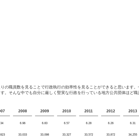
たりの職員数を見ることで行政執行の効率性を見ることができると思います。
ます。そんな中でも自分に厳しく堅実な行政を行っている地方公共団体ほど職
007
2008
2009
2010
2011
2012
2013
.34
6.96
6.83
6.57
6.28
6.26
6.31
,823
33,033
33,098
33,327
33,572
33,872
34,255