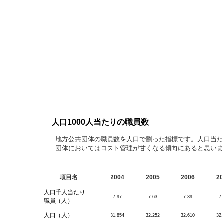
人口1000人当たりの職員数
地方公共団体の職員数を人口で割った指標です。人口当
団体においてはコスト管理が甘くなる傾向にあると思い
項目名
2004
2005
2006
2
人口千人当たり
7.97
7.63
7.39
7
職員（人）
人口（人）
31,854
32,252
32,610
32