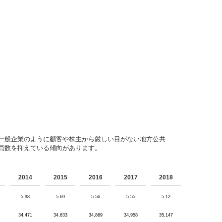
一般企業のように顧客や株主から厳しい目がない地方公共
員数を抑えている傾向があります。
2014
2015
2016
2017
2018
5.98
5.69
5.56
5.55
5.12
34,471
34,633
34,869
34,958
35,147