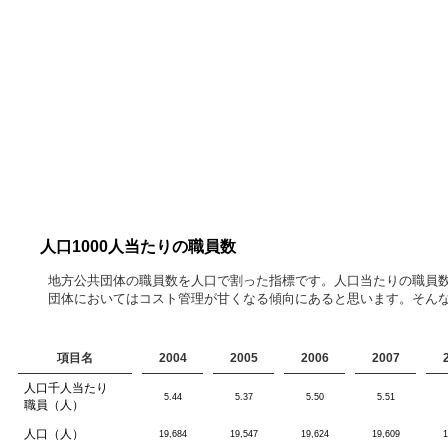
人口1000人当たりの職員数
地方公共団体の職員数を人口で割った指標です。人口当たりの職員
団体においてはコスト管理が甘くなる傾向にあると思います。そん
項目名
2004
2005
2006
2007
人口千人当たり
5.44
5.37
5.50
5.51
職員（人）
人口（人）
19,684
19,547
19,624
19,609
1