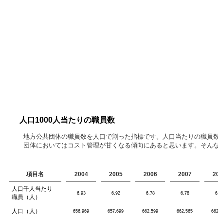
人口1000人当たりの職員数
地方公共団体の職員数を人口で割った指標です。人口当たりの職員
団体においてはコスト管理が甘くなる傾向にあると思います。そん
項目名
2004
2005
2006
2007
2
人口千人当たり
6.93
6.92
6.78
6.78
6
職員（人）
人口（人）
656,969
657,699
662,599
662,565
66