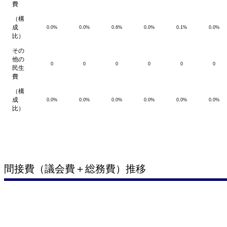
費
（構
成
0.0%
0.0%
0.6%
0.0%
0.1%
0.0%
比）
その
他の
0
0
0
0
0
0
民生
費
（構
成
0.0%
0.0%
0.0%
0.0%
0.0%
0.0%
比）
間接費（議会費＋総務費）推移