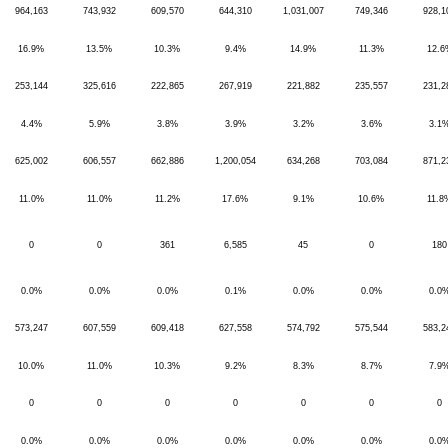
964,163
743,932
609,570
644,310
1,031,007
749,346
928,1
16.9%
13.5%
10.3%
9.4%
14.9%
11.3%
12.6
253,144
325,616
222,865
267,919
221,882
235,557
231,2
4.4%
5.9%
3.8%
3.9%
3.2%
3.6%
3.1
625,002
606,557
662,886
1,200,054
634,268
703,084
871,2
11.0%
11.0%
11.2%
17.6%
9.1%
10.6%
11.8
0
0
361
6,585
45
0
180
0.0%
0.0%
0.0%
0.1%
0.0%
0.0%
0.0
573,247
607,559
609,418
627,558
574,792
575,544
583,2
10.0%
11.0%
10.3%
9.2%
8.3%
8.7%
7.9
0
0
0
0
0
0
0
0.0%
0.0%
0.0%
0.0%
0.0%
0.0%
0.0