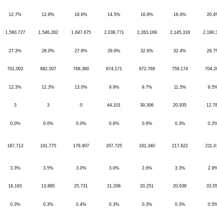
12.7%
12.8%
18.6%
14.5%
16.8%
16.4%
20.4
1,560,727
1,546,282
1,647,675
2,038,771
2,263,169
2,145,318
2,190,
27.3%
28.0%
27.8%
29.9%
32.6%
32.4%
29.7
701,002
682,507
768,360
674,171
672,769
759,174
704,2
12.3%
12.3%
13.0%
9.9%
9.7%
11.5%
9.5
3
3
0
44,101
39,306
20,935
12,7
0.0%
0.0%
0.0%
0.6%
0.6%
0.3%
0.2
187,713
191,775
179,907
207,725
181,340
217,622
211,0
3.3%
3.5%
3.0%
3.0%
2.6%
3.3%
2.9
16,183
13,885
25,731
21,206
20,251
20,638
33,5
0.3%
0.3%
0.4%
0.3%
0.3%
0.3%
0.5