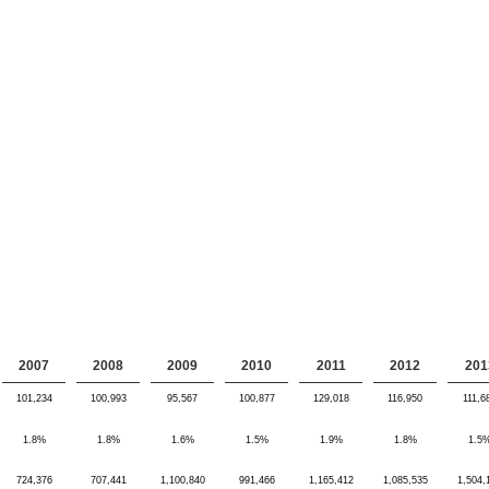
2007
2008
2009
2010
2011
2012
201
101,234
100,993
95,567
100,877
129,018
116,950
111,6
1.8%
1.8%
1.6%
1.5%
1.9%
1.8%
1.5
724,376
707,441
1,100,840
991,466
1,165,412
1,085,535
1,504,