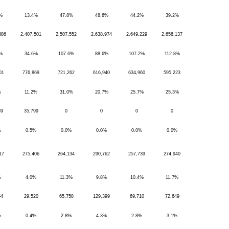
%
13.4%
47.8%
48.6%
44.2%
39.2%
386
2,407,501
2,507,552
2,638,974
2,649,229
2,656,137
%
34.6%
107.6%
88.6%
107.2%
112.8%
01
776,869
721,262
616,940
634,960
595,223
%
11.2%
31.0%
20.7%
25.7%
25.3%
89
35,799
0
0
0
0
%
0.5%
0.0%
0.0%
0.0%
0.0%
17
275,406
264,134
290,762
257,739
274,940
%
4.0%
11.3%
9.8%
10.4%
11.7%
54
29,520
65,758
129,399
69,710
72,649
%
0.4%
2.8%
4.3%
2.8%
3.1%