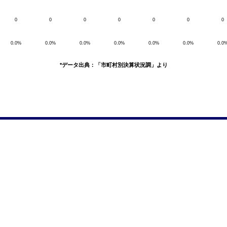
0
0
0
0
0
0
0
0.0%
0.0%
0.0%
0.0%
0.0%
0.0%
0.0
*データ出典：「市町村別決算状況調」より