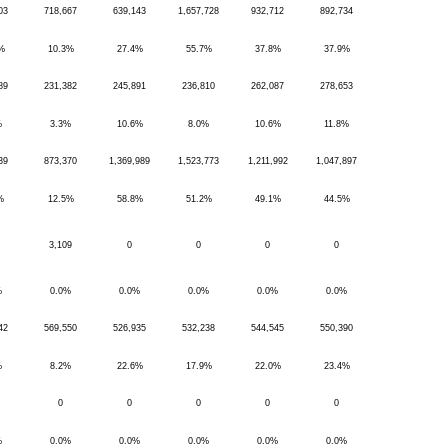
03
718,667
639,143
1,657,728
932,712
892,734
%
10.3%
27.4%
55.7%
37.8%
37.9%
89
231,382
245,891
236,810
262,087
278,653
%
3.3%
10.6%
8.0%
10.6%
11.8%
39
873,370
1,369,989
1,523,773
1,211,992
1,047,897
%
12.5%
58.8%
51.2%
49.1%
44.5%
3,109
0
0
0
0
%
0.0%
0.0%
0.0%
0.0%
0.0%
42
569,550
526,935
532,238
544,545
550,390
%
8.2%
22.6%
17.9%
22.0%
23.4%
0
0
0
0
0
%
0.0%
0.0%
0.0%
0.0%
0.0%