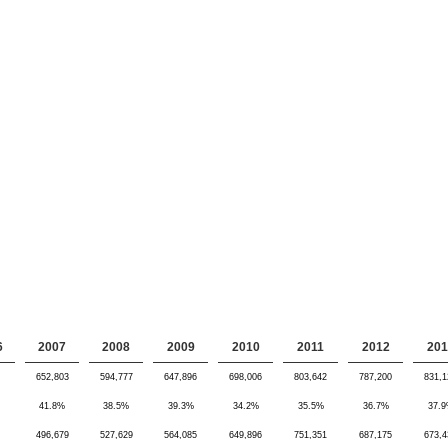
6
2007
2008
2009
2010
2011
2012
201
652,803
594,777
647,896
698,006
803,642
787,200
831,1
41.8%
38.5%
39.3%
34.2%
35.5%
36.7%
37.
496,679
527,629
564,085
649,896
751,351
687,175
673,4