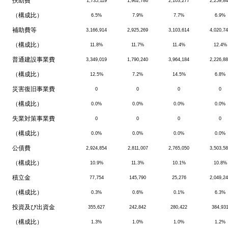
扶助費
1,735,119
1,962,786
2,103,277
2,259,8
（構成比）
6.5%
7.9%
7.7%
6.9%
補助費等
3,166,914
2,925,269
3,103,614
4,020,7
（構成比）
11.8%
11.7%
11.4%
12.4%
普通建設事業費
3,349,019
1,790,240
3,964,184
2,226,8
（構成比）
12.5%
7.2%
14.5%
6.8%
災害復旧事業費
0
0
0
0
（構成比）
0.0%
0.0%
0.0%
0.0%
失業対策事業費
0
0
0
0
（構成比）
0.0%
0.0%
0.0%
0.0%
公債費
2,924,854
2,811,007
2,765,050
3,503,5
（構成比）
10.9%
11.3%
10.1%
10.8%
積立金
77,754
145,790
25,276
2,049,2
（構成比）
0.3%
0.6%
0.1%
6.3%
投資及び出資金
355,627
242,842
280,422
384,93
（構成比）
1.3%
1.0%
1.0%
1.2%