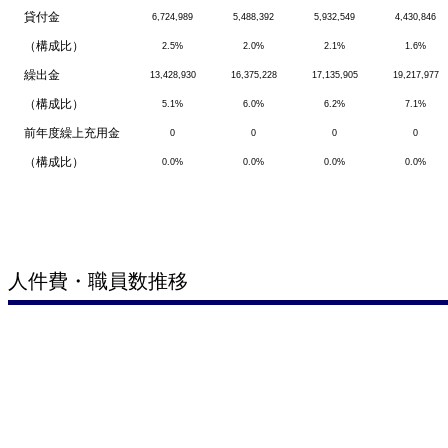
貸付金
6,724,989
5,488,392
5,932,549
4,430,846
（構成比）
2.5%
2.0%
2.1%
1.6%
繰出金
13,428,930
16,375,228
17,135,905
19,217,977
（構成比）
5.1%
6.0%
6.2%
7.1%
前年度繰上充用金
0
0
0
0
（構成比）
0.0%
0.0%
0.0%
0.0%
人件費・職員数推移