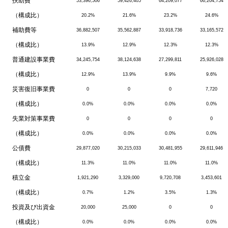
扶助費
53,396,506
59,426,405
64,209,077
66,204,754
（構成比）
20.2%
21.6%
23.2%
24.6%
補助費等
36,882,507
35,562,887
33,918,736
33,165,572
（構成比）
13.9%
12.9%
12.3%
12.3%
普通建設事業費
34,245,754
38,124,638
27,299,811
25,926,028
（構成比）
12.9%
13.9%
9.9%
9.6%
災害復旧事業費
0
0
0
7,720
（構成比）
0.0%
0.0%
0.0%
0.0%
失業対策事業費
0
0
0
0
（構成比）
0.0%
0.0%
0.0%
0.0%
公債費
29,877,020
30,215,033
30,481,955
29,611,946
（構成比）
11.3%
11.0%
11.0%
11.0%
積立金
1,921,290
3,329,000
9,720,708
3,453,601
（構成比）
0.7%
1.2%
3.5%
1.3%
投資及び出資金
20,000
25,000
0
0
（構成比）
0.0%
0.0%
0.0%
0.0%