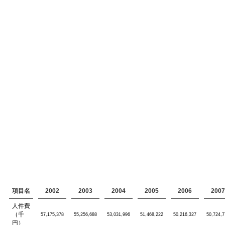
項目名
2002
2003
2004
2005
2006
2007
人件費
（千
57,175,378
55,256,688
53,031,996
51,468,222
50,216,327
50,724,7
円）