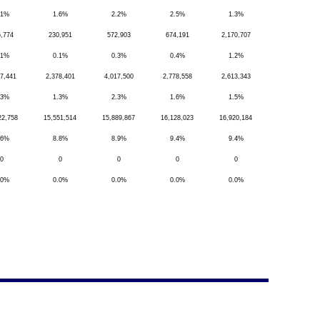
.1%
1.6%
2.2%
2.5%
1.3%
,774
230,951
572,903
674,191
2,170,707
.1%
0.1%
0.3%
0.4%
1.2%
7,441
2,378,401
4,017,500
2,778,558
2,613,343
.3%
1.3%
2.3%
1.6%
1.5%
22,758
15,551,514
15,889,867
16,128,023
16,920,184
.6%
8.8%
8.9%
9.4%
9.4%
0
0
0
0
0
.0%
0.0%
0.0%
0.0%
0.0%