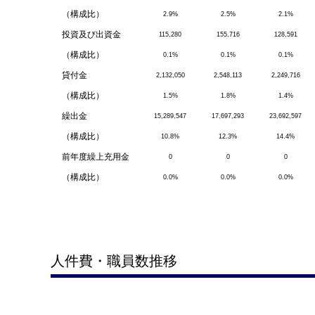
（構成比）
2.9%
2.5%
2.1%
投資及び出資金
115,280
155,716
128,591
（構成比）
0.1%
0.1%
0.1%
貸付金
2,132,050
2,548,113
2,249,716
（構成比）
1.5%
1.8%
1.4%
繰出金
15,289,547
17,697,293
23,692,597
（構成比）
10.8%
12.3%
14.4%
前年度繰上充用金
0
0
0
（構成比）
0.0%
0.0%
0.0%
人件費・職員数推移