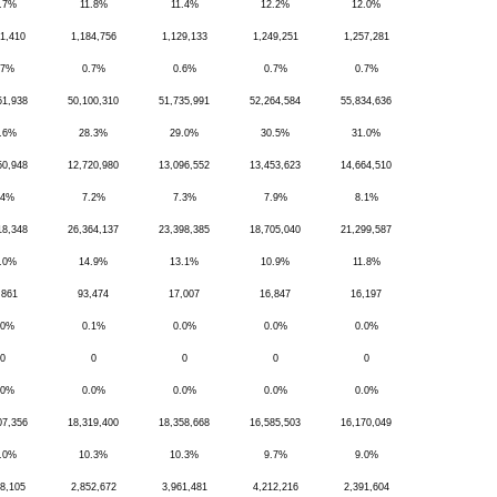
.7%
11.8%
11.4%
12.2%
12.0%
1,410
1,184,756
1,129,133
1,249,251
1,257,281
.7%
0.7%
0.6%
0.7%
0.7%
51,938
50,100,310
51,735,991
52,264,584
55,834,636
.6%
28.3%
29.0%
30.5%
31.0%
50,948
12,720,980
13,096,552
13,453,623
14,664,510
.4%
7.2%
7.3%
7.9%
8.1%
18,348
26,364,137
23,398,385
18,705,040
21,299,587
.0%
14.9%
13.1%
10.9%
11.8%
,861
93,474
17,007
16,847
16,197
.0%
0.1%
0.0%
0.0%
0.0%
0
0
0
0
0
.0%
0.0%
0.0%
0.0%
0.0%
07,356
18,319,400
18,358,668
16,585,503
16,170,049
.0%
10.3%
10.3%
9.7%
9.0%
8,105
2,852,672
3,961,481
4,212,216
2,391,604