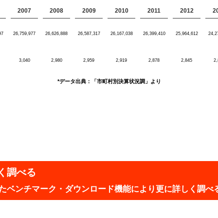
2007
2008
2009
2010
2011
2012
2
97
26,759,977
26,626,888
26,587,317
26,167,038
26,399,410
25,964,612
24,2
3,040
2,980
2,959
2,919
2,878
2,845
2
*データ出典：「市町村別決算状況調」より
く調べる
実したベンチマーク・ダウンロード機能により更に詳しく調べ