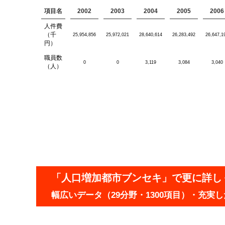
項目名
2002
2003
2004
2005
2006
人件費
（千
25,954,856
25,972,021
28,640,614
26,283,492
26,647,1
円）
職員数
0
0
3,119
3,084
3,040
（人）
「人口増加都市ブンセキ」で更に詳し
幅広いデータ（29分野・1300項目）・充