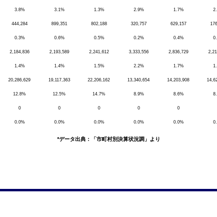
3.8%
3.1%
1.3%
2.9%
1.7%
2
444,284
899,351
802,188
320,757
629,157
176
0.3%
0.6%
0.5%
0.2%
0.4%
0
2,184,836
2,193,589
2,241,612
3,333,556
2,836,729
2,21
1.4%
1.4%
1.5%
2.2%
1.7%
1
20,286,629
19,117,363
22,206,162
13,340,654
14,203,908
14,6
12.8%
12.5%
14.7%
8.9%
8.6%
8
0
0
0
0
0
0.0%
0.0%
0.0%
0.0%
0.0%
0
*データ出典：「市町村別決算状況調」より