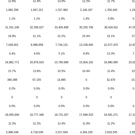
12.6%
12.4%
13.0%
12.2%
11.7%
11
1,682,356
1,647,221
1,527,982
2,140,197
1,350,445
1,24
1.1%
1.1%
1.0%
1.4%
0.8%
0
31,531,108
32,356,027
33,405,808
35,250,706
38,434,611
47,0
19.9%
21.1%
22.2%
23.4%
23.1%
27
7,028,401
6,998,958
7,734,131
13,239,945
22,077,470
12,6
4.4%
4.6%
5.1%
8.8%
13.3%
7
24,882,771
20,879,933
15,760,689
15,604,332
18,980,085
25,6
15.7%
13.6%
10.5%
10.4%
11.4%
15
390,398
67,155
14,865
0
32,479
15
0.2%
0.0%
0.0%
0.0%
0.0%
0
0
0
0
0
0
0.0%
0.0%
0.0%
0.0%
0.0%
0
18,005,649
18,777,348
18,731,207
17,848,533
18,591,271
17,1
11.3%
12.2%
12.4%
11.9%
11.2%
10
5,996,549
4,718,039
2,017,645
4,304,229
2,819,545
3,55