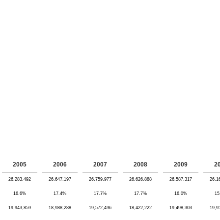
2005
2006
2007
2008
2009
2
26,283,492
26,647,197
26,759,977
26,626,888
26,587,317
26,1
16.6%
17.4%
17.7%
17.7%
16.0%
15
19,943,859
18,988,288
19,572,496
18,422,222
19,498,303
19,9