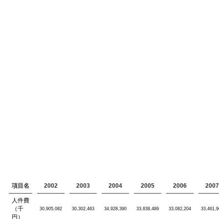
項目名
2002
2003
2004
2005
2006
2007
人件費
（千
30,905,082
30,302,463
34,928,390
33,838,489
33,082,204
33,461,9
円）