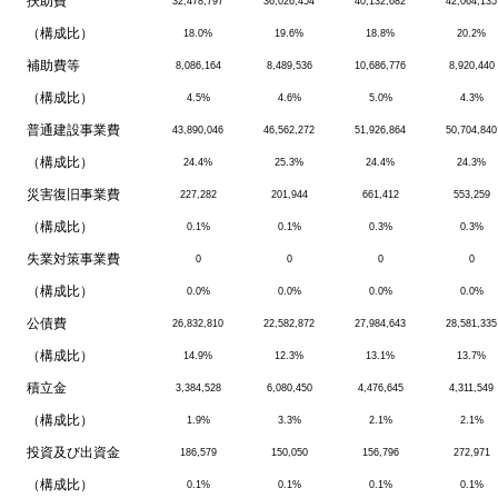
扶助費
32,478,797
36,026,454
40,132,682
42,064,135
（構成比）
18.0%
19.6%
18.8%
20.2%
補助費等
8,086,164
8,489,536
10,686,776
8,920,440
（構成比）
4.5%
4.6%
5.0%
4.3%
普通建設事業費
43,890,046
46,562,272
51,926,864
50,704,840
（構成比）
24.4%
25.3%
24.4%
24.3%
災害復旧事業費
227,282
201,944
661,412
553,259
（構成比）
0.1%
0.1%
0.3%
0.3%
失業対策事業費
0
0
0
0
（構成比）
0.0%
0.0%
0.0%
0.0%
公債費
26,832,810
22,582,872
27,984,643
28,581,335
（構成比）
14.9%
12.3%
13.1%
13.7%
積立金
3,384,528
6,080,450
4,476,645
4,311,549
（構成比）
1.9%
3.3%
2.1%
2.1%
投資及び出資金
186,579
150,050
156,796
272,971
（構成比）
0.1%
0.1%
0.1%
0.1%