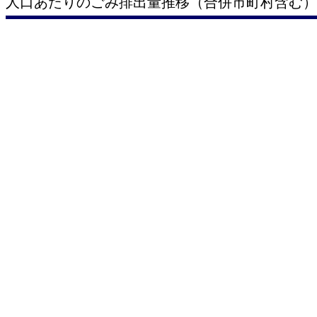
人口あたりのごみ排出量推移（合併市町村含む）