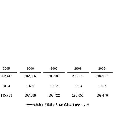
2005
2006
2007
2008
2009
202,442
202,866
203,981
205,178
204,917
103.4
102.9
103.2
103.3
102.7
195,713
197,088
197,722
198,651
199,476
*データ出典：「統計で見る市町村のすがた」より