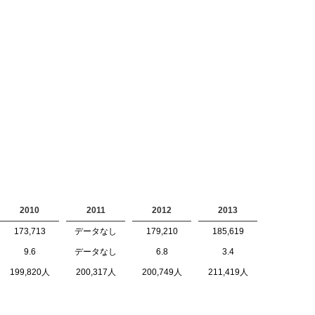
2010
2011
2012
2013
173,713
データなし
179,210
185,619
9.6
データなし
6.8
3.4
199,820人
200,317人
200,749人
211,419人