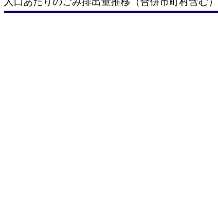
人口あたりのごみ排出量推移（合併市町村含む）