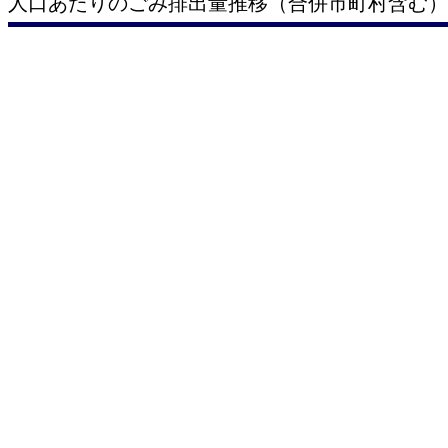
人口あたりのごみ排出量推移（合併市町村含む）